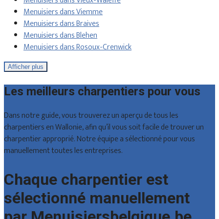
Menuisiers dans Vieux-Waleffe
Menuisiers dans Viemme
Menuisiers dans Braives
Menuisiers dans Blehen
Menuisiers dans Rosoux-Crenwick
Afficher plus
Les meilleurs charpentiers pour vous
Dans notre guide, vous trouverez un aperçu de tous les
charpentiers en Wallonie, afin qu’il vous soit facile de trouver un
charpentier approprié. Notre équipe a sélectionné pour vous
manuellement toutes les entreprises.
Chaque charpentier est
sélectionné manuellement
par Menuisiersbelgique.be