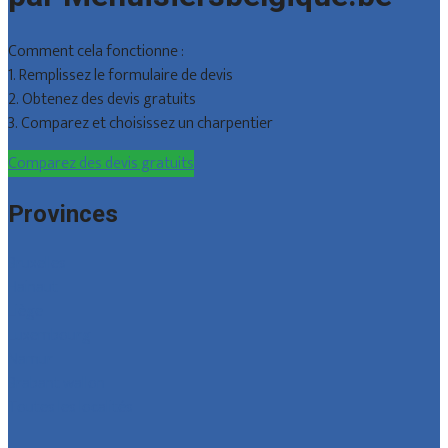
Comment cela fonctionne :
1. Remplissez le formulaire de devis
2. Obtenez des devis gratuits
3. Comparez et choisissez un charpentier
Comparez des devis gratuits
Provinces
Bruxelles
Hainaut
Liège
Luxembourg
Namur
Brabant wallon
Toutes les localités