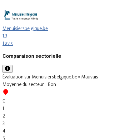
Menuisiersbelgique.be
1.3
1 avis
Comparaison sectorielle
Évaluation sur Menuisiersbelgique.be = Mauvais
Moyenne du secteur = Bon
0
1
2
3
4
5