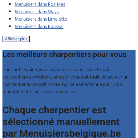
Menuisiers dans Rosières
Menuisiers dans Ways
Menuisiers dans Limelette
Menuisiers dans Bousval
Afficher plus
Les meilleurs charpentiers pour vous
Dans notre guide, vous trouverez un aperçu de tous les
charpentiers en Wallonie, afin qu’il vous soit facile de trouver un
charpentier approprié. Notre équipe a sélectionné pour vous
manuellement toutes les entreprises.
Chaque charpentier est
sélectionné manuellement
par Menuisiersbelgique.be