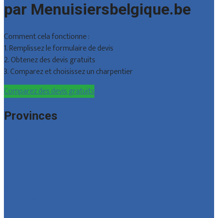
par Menuisiersbelgique.be
Comment cela fonctionne :
1. Remplissez le formulaire de devis
2. Obtenez des devis gratuits
3. Comparez et choisissez un charpentier
Comparez des devis gratuits
Provinces
Bruxelles
Hainaut
Liège
Luxembourg
Namur
Brabant wallon
Toutes les localités