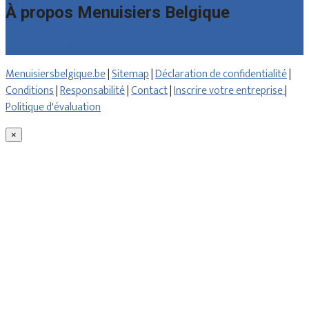
À propos Menuisiers Belgique
Qui sommes nous
Menuisiersbelgique.be
|
Sitemap
|
Déclaration de confidentialité
|
Conditions
|
Responsabilité
|
Contact
|
Inscrire votre entreprise
|
Politique d'évaluation
×