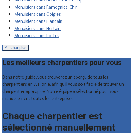
Menuisiers dans Herinnes-lez-Pecq
Menuisiers dans Ramegnies-Chin
Menuisiers dans Obigies
Menuisiers dans Blandain
Menuisiers dans Hertain
Menuisiers dans Pottes
Afficher plus
Les meilleurs charpentiers pour vous
Dans notre guide, vous trouverez un aperçu de tous les
charpentiers en Wallonie, afin qu’il vous soit facile de trouver un
charpentier approprié. Notre équipe a sélectionné pour vous
manuellement toutes les entreprises.
Chaque charpentier est
sélectionné manuellement