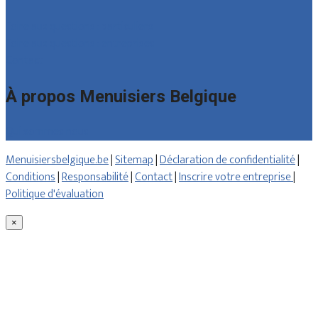
Foire aux questions : particuliers
Foire aux questions : entreprises
Contact
À propos Menuisiers Belgique
Qui sommes nous
Menuisiersbelgique.be
|
Sitemap
|
Déclaration de confidentialité
|
Conditions
|
Responsabilité
|
Contact
|
Inscrire votre entreprise
|
Politique d'évaluation
×