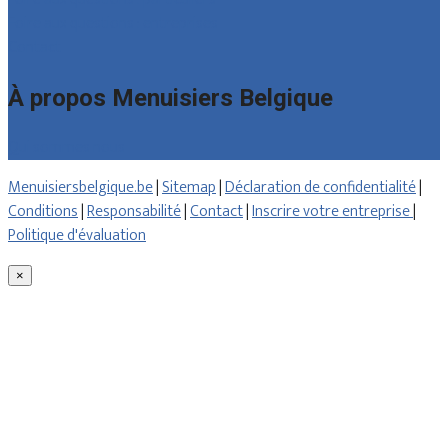
Foire aux questions : entreprises
Contact
À propos Menuisiers Belgique
Qui sommes nous
Menuisiersbelgique.be
|
Sitemap
|
Déclaration de confidentialité
|
Conditions
|
Responsabilité
|
Contact
|
Inscrire votre entreprise
|
Politique d'évaluation
×