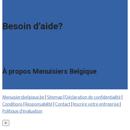
Déclarez votre entreprise
Besoin d’aide?
Foire aux questions : particuliers
Foire aux questions : entreprises
Contact
À propos Menuisiers Belgique
Qui sommes nous
Menuisiersbelgique.be
|
Sitemap
|
Déclaration de confidentialité
|
Conditions
|
Responsabilité
|
Contact
|
Inscrire votre entreprise
|
Politique d'évaluation
×