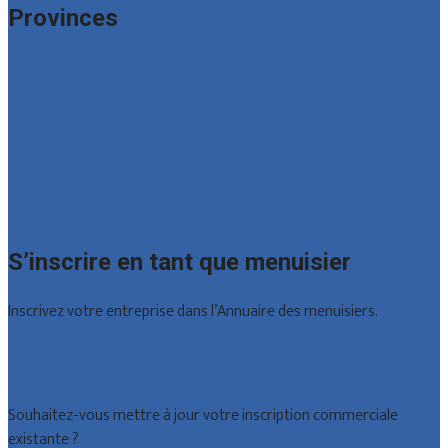
Provinces
Bruxelles
Hainaut
Liège
Luxembourg
Namur
Brabant wallon
Toutes les localités
S’inscrire en tant que menuisier
Inscrivez votre entreprise dans l’Annuaire des menuisiers.
Offres reçues
Inscription d’entreprise
Souhaitez-vous mettre à jour votre inscription commerciale
existante ?