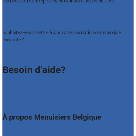
Inscrivez votre entreprise dans l’Annuaire des menuisiers.
Offres reçues
Inscription d’entreprise
Souhaitez-vous mettre à jour votre inscription commerciale
existante ?
Déclarez votre entreprise
Besoin d’aide?
Foire aux questions : particuliers
Foire aux questions : entreprises
Contact
À propos Menuisiers Belgique
Qui sommes nous