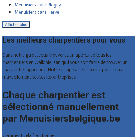
Menuisiers dans Blegny
Menuisiers dans Herve
Afficher plus
Les meilleurs charpentiers pour vous
Dans notre guide, vous trouverez un aperçu de tous les
charpentiers en Wallonie, afin qu’il vous soit facile de trouver un
charpentier approprié. Notre équipe a sélectionné pour vous
manuellement toutes les entreprises.
Chaque charpentier est
sélectionné manuellement
par Menuisiersbelgique.be
Comment cela fonctionne :