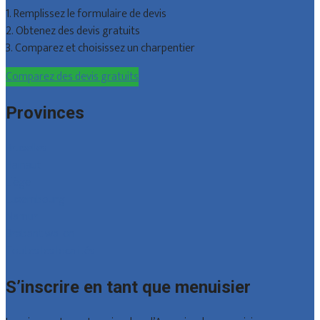
1. Remplissez le formulaire de devis
2. Obtenez des devis gratuits
3. Comparez et choisissez un charpentier
Comparez des devis gratuits
Provinces
Bruxelles
Hainaut
Liège
Luxembourg
Namur
Brabant wallon
Toutes les localités
S’inscrire en tant que menuisier