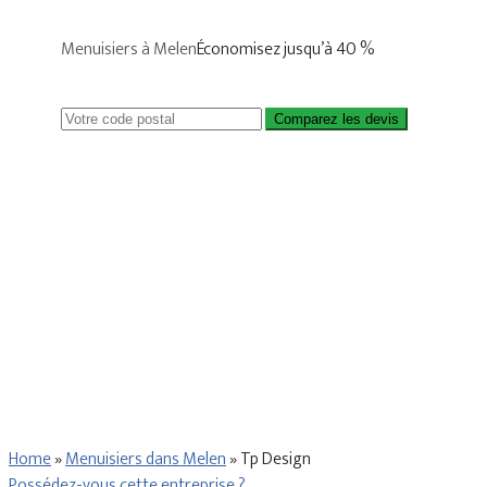
Menuisiers à Melen
Économisez jusqu’à 40 %
Comparez les devis
Home
»
Menuisiers dans Melen
»
Tp Design
Possédez-vous cette entreprise ?