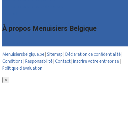
Foire aux questions : entreprises
Contact
À propos Menuisiers Belgique
Qui sommes nous
Menuisiersbelgique.be
|
Sitemap
|
Déclaration de confidentialité
|
Conditions
|
Responsabilité
|
Contact
|
Inscrire votre entreprise
|
Politique d'évaluation
×