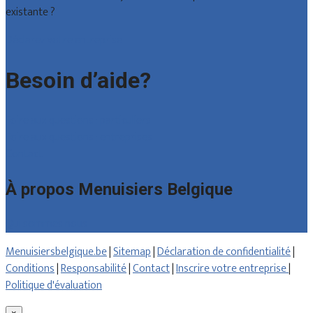
existante ?
Déclarez votre entreprise
Besoin d’aide?
Foire aux questions : particuliers
Foire aux questions : entreprises
Contact
À propos Menuisiers Belgique
Qui sommes nous
Menuisiersbelgique.be
|
Sitemap
|
Déclaration de confidentialité
|
Conditions
|
Responsabilité
|
Contact
|
Inscrire votre entreprise
|
Politique d'évaluation