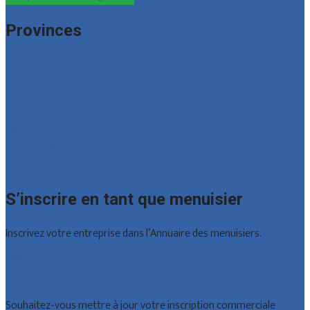
Provinces
Bruxelles
Hainaut
Liège
Luxembourg
Namur
Brabant wallon
Toutes les localités
S’inscrire en tant que menuisier
Inscrivez votre entreprise dans l’Annuaire des menuisiers.
Offres reçues
Inscription d’entreprise
Souhaitez-vous mettre à jour votre inscription commerciale