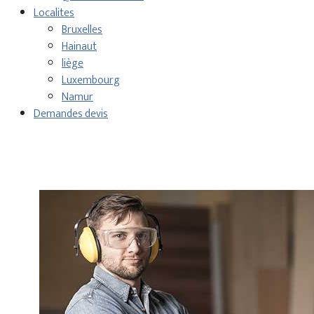
Localites
Bruxelles
Hainaut
liège
Luxembourg
Namur
Demandes devis