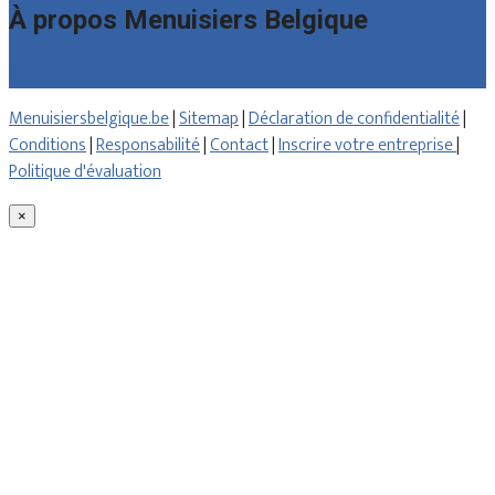
À propos Menuisiers Belgique
Qui sommes nous
Menuisiersbelgique.be
|
Sitemap
|
Déclaration de confidentialité
|
Conditions
|
Responsabilité
|
Contact
|
Inscrire votre entreprise
|
Politique d'évaluation
×