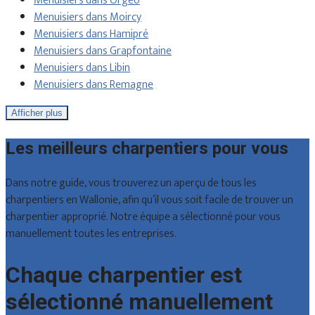
Menuisiers dans Orgeo
Menuisiers dans Moircy
Menuisiers dans Hamipré
Menuisiers dans Grapfontaine
Menuisiers dans Libin
Menuisiers dans Remagne
Afficher plus
Les meilleurs charpentiers pour vous
Dans notre guide, vous trouverez un aperçu de tous les
charpentiers en Wallonie, afin qu’il vous soit facile de trouver un
charpentier approprié. Notre équipe a sélectionné pour vous
manuellement toutes les entreprises.
Chaque charpentier est
sélectionné manuellement