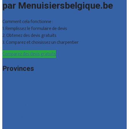
par Menuisiersbelgique.be
Comment cela fonctionne :
1. Remplissez le formulaire de devis
2. Obtenez des devis gratuits
3. Comparez et choisissez un charpentier
Comparez des devis gratuits
Provinces
Bruxelles
Hainaut
Liège
Luxembourg
Namur
Brabant wallon
Toutes les localités