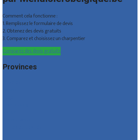
Comment cela fonctionne :
1. Remplissez le formulaire de devis
2. Obtenez des devis gratuits
3. Comparez et choisissez un charpentier
Comparez des devis gratuits
Provinces
Bruxelles
Hainaut
Liège
Luxembourg
Namur
Brabant wallon
Toutes les localités