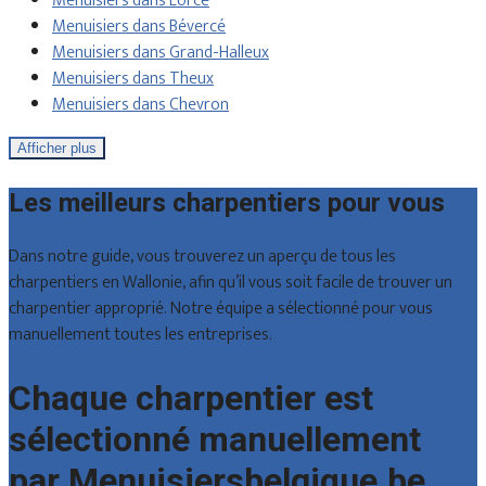
Menuisiers dans Lorcé
Menuisiers dans Bévercé
Menuisiers dans Grand-Halleux
Menuisiers dans Theux
Menuisiers dans Chevron
Afficher plus
Les meilleurs charpentiers pour vous
Dans notre guide, vous trouverez un aperçu de tous les
charpentiers en Wallonie, afin qu’il vous soit facile de trouver un
charpentier approprié. Notre équipe a sélectionné pour vous
manuellement toutes les entreprises.
Chaque charpentier est
sélectionné manuellement
par Menuisiersbelgique.be