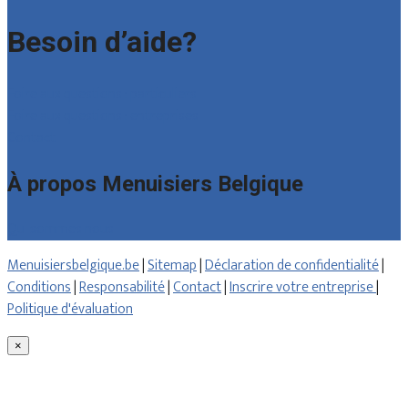
Besoin d’aide?
Foire aux questions : particuliers
Foire aux questions : entreprises
Contact
À propos Menuisiers Belgique
Qui sommes nous
Menuisiersbelgique.be
|
Sitemap
|
Déclaration de confidentialité
|
Conditions
|
Responsabilité
|
Contact
|
Inscrire votre entreprise
|
Politique d'évaluation
×