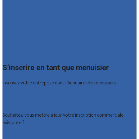
Bruxelles
Hainaut
Liège
Luxembourg
Namur
Brabant wallon
Toutes les localités
S’inscrire en tant que menuisier
Inscrivez votre entreprise dans l’Annuaire des menuisiers.
Offres reçues
Inscription d’entreprise
Souhaitez-vous mettre à jour votre inscription commerciale
existante ?
Déclarez votre entreprise