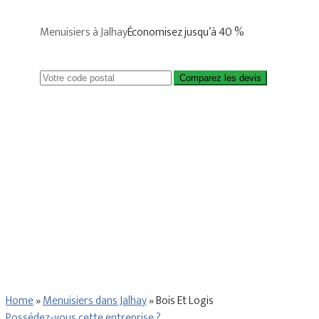
Menuisiers à Jalhay
Économisez jusqu’à 40 %
Comparez les devis
Home
»
Menuisiers dans Jalhay
»
Bois Et Logis
Possédez-vous cette entreprise ?