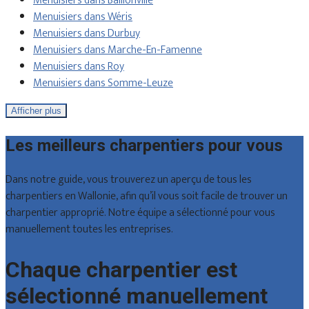
Menuisiers dans Baillonville
Menuisiers dans Wéris
Menuisiers dans Durbuy
Menuisiers dans Marche-En-Famenne
Menuisiers dans Roy
Menuisiers dans Somme-Leuze
Afficher plus
Les meilleurs charpentiers pour vous
Dans notre guide, vous trouverez un aperçu de tous les
charpentiers en Wallonie, afin qu’il vous soit facile de trouver un
charpentier approprié. Notre équipe a sélectionné pour vous
manuellement toutes les entreprises.
Chaque charpentier est
sélectionné manuellement