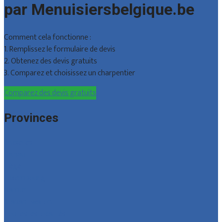
par Menuisiersbelgique.be
Comment cela fonctionne :
1. Remplissez le formulaire de devis
2. Obtenez des devis gratuits
3. Comparez et choisissez un charpentier
Comparez des devis gratuits
Provinces
Bruxelles
Hainaut
Liège
Luxembourg
Namur
Brabant wallon
Toutes les localités