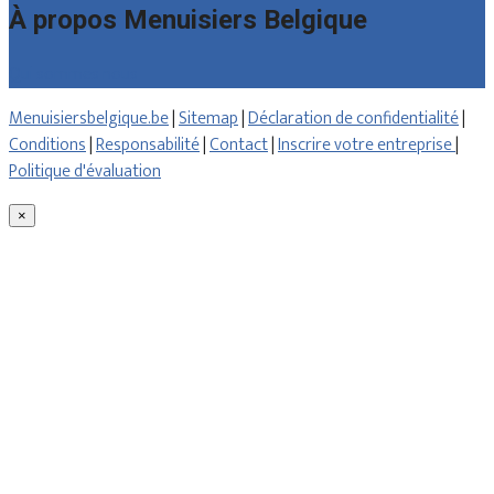
À propos Menuisiers Belgique
Qui sommes nous
Menuisiersbelgique.be
|
Sitemap
|
Déclaration de confidentialité
|
Conditions
|
Responsabilité
|
Contact
|
Inscrire votre entreprise
|
Politique d'évaluation
×