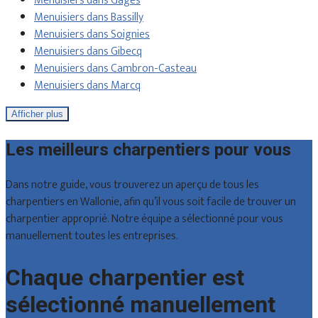
Menuisiers dans Gages
Menuisiers dans Bassilly
Menuisiers dans Soignies
Menuisiers dans Gibecq
Menuisiers dans Cambron-Casteau
Menuisiers dans Marcq
Afficher plus
Les meilleurs charpentiers pour vous
Dans notre guide, vous trouverez un aperçu de tous les
charpentiers en Wallonie, afin qu’il vous soit facile de trouver un
charpentier approprié. Notre équipe a sélectionné pour vous
manuellement toutes les entreprises.
Chaque charpentier est
sélectionné manuellement