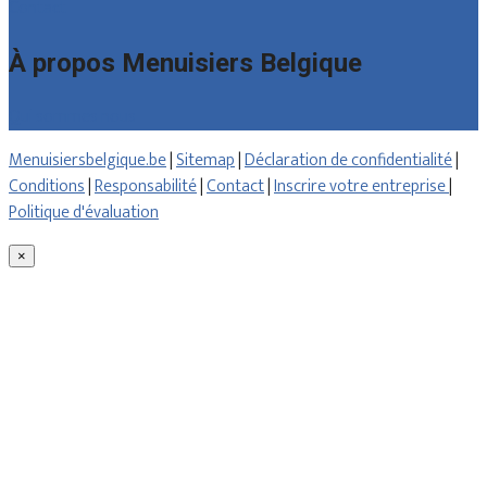
Contact
À propos Menuisiers Belgique
Qui sommes nous
Menuisiersbelgique.be
|
Sitemap
|
Déclaration de confidentialité
|
Conditions
|
Responsabilité
|
Contact
|
Inscrire votre entreprise
|
Politique d'évaluation
×