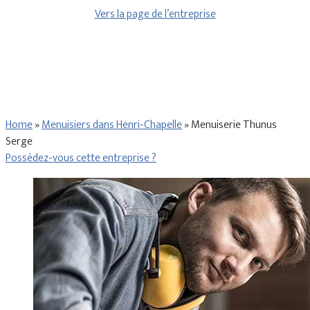
Vers la page de l’entreprise
Home
»
Menuisiers dans Henri-Chapelle
»
Menuiserie Thunus
Serge
Possédez-vous cette entreprise ?