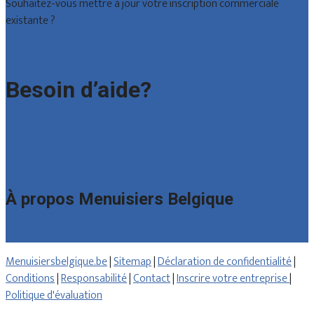
Souhaitez-vous mettre à jour votre inscription commerciale
existante ?
Déclarez votre entreprise
Besoin d’aide?
Foire aux questions : particuliers
Foire aux questions : entreprises
Contact
À propos Menuisiers Belgique
Qui sommes nous
Menuisiersbelgique.be
|
Sitemap
|
Déclaration de confidentialité
|
Conditions
|
Responsabilité
|
Contact
|
Inscrire votre entreprise
|
Politique d'évaluation