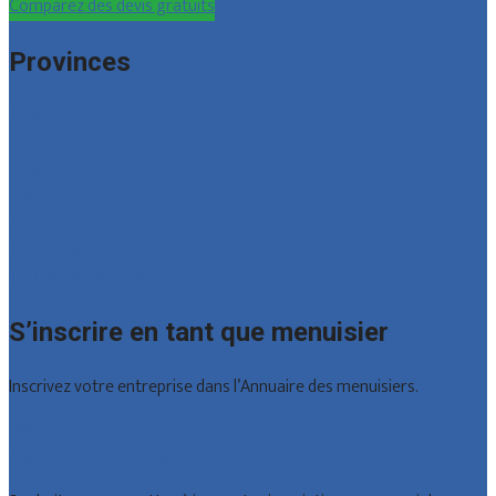
Comparez des devis gratuits
Provinces
Bruxelles
Hainaut
Liège
Luxembourg
Namur
Brabant wallon
Toutes les localités
S’inscrire en tant que menuisier
Inscrivez votre entreprise dans l’Annuaire des menuisiers.
Offres reçues
Inscription d’entreprise