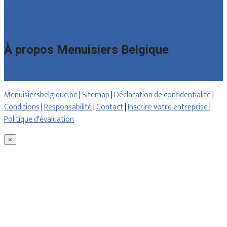
Foire aux questions : entreprises
Contact
À propos Menuisiers Belgique
Qui sommes nous
Menuisiersbelgique.be
|
Sitemap
|
Déclaration de confidentialité
|
Conditions
|
Responsabilité
|
Contact
|
Inscrire votre entreprise
|
Politique d'évaluation
×