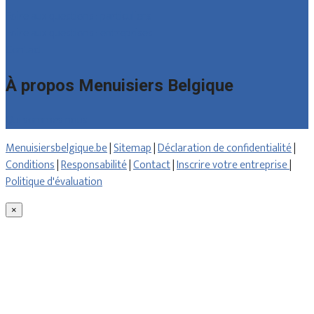
Foire aux questions : particuliers
Foire aux questions : entreprises
Contact
À propos Menuisiers Belgique
Qui sommes nous
Menuisiersbelgique.be
|
Sitemap
|
Déclaration de confidentialité
|
Conditions
|
Responsabilité
|
Contact
|
Inscrire votre entreprise
|
Politique d'évaluation
×