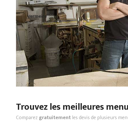
Vermeire
Rue des Carrières 2, 5340 Gesves
Trouvez les meilleures menui
Comparez
gratuitement
les devis de plusieurs men