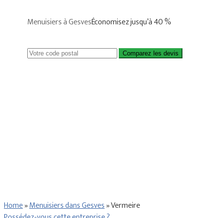
Menuisiers à Gesves
Économisez jusqu’à 40 %
Comparez les devis
Home
»
Menuisiers dans Gesves
»
Vermeire
Possédez-vous cette entreprise ?