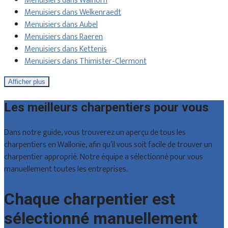
Menuisiers dans Walhorn
Menuisiers dans Welkenraedt
Menuisiers dans Aubel
Menuisiers dans Raeren
Menuisiers dans Kettenis
Menuisiers dans Thimister-Clermont
Afficher plus
Les meilleurs charpentiers pour vous
Dans notre guide, vous trouverez un aperçu de tous les
charpentiers en Wallonie, afin qu’il vous soit facile de trouver un
charpentier approprié. Notre équipe a sélectionné pour vous
manuellement toutes les entreprises.
Chaque charpentier est
sélectionné manuellement