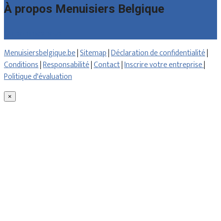
À propos Menuisiers Belgique
Qui sommes nous
Menuisiersbelgique.be
|
Sitemap
|
Déclaration de confidentialité
|
Conditions
|
Responsabilité
|
Contact
|
Inscrire votre entreprise
|
Politique d'évaluation
×