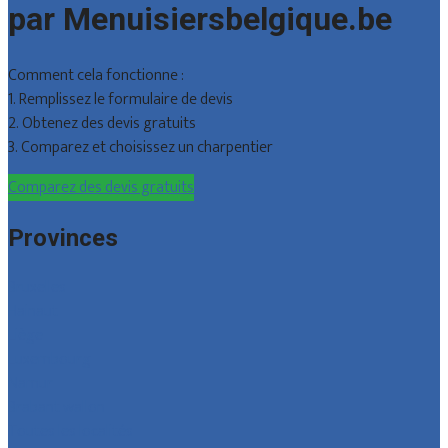
par Menuisiersbelgique.be
Comment cela fonctionne :
1. Remplissez le formulaire de devis
2. Obtenez des devis gratuits
3. Comparez et choisissez un charpentier
Comparez des devis gratuits
Provinces
Bruxelles
Hainaut
Liège
Luxembourg
Namur
Brabant wallon
Toutes les localités