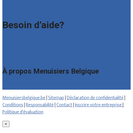
Déclarez votre entreprise
Besoin d’aide?
Foire aux questions : particuliers
Foire aux questions : entreprises
Contact
À propos Menuisiers Belgique
Qui sommes nous
Menuisiersbelgique.be
|
Sitemap
|
Déclaration de confidentialité
|
Conditions
|
Responsabilité
|
Contact
|
Inscrire votre entreprise
|
Politique d'évaluation
×