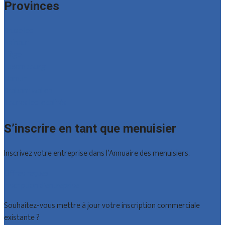
Provinces
Bruxelles
Hainaut
Liège
Luxembourg
Namur
Brabant wallon
Toutes les localités
S’inscrire en tant que menuisier
Inscrivez votre entreprise dans l’Annuaire des menuisiers.
Offres reçues
Inscription d’entreprise
Souhaitez-vous mettre à jour votre inscription commerciale
existante ?