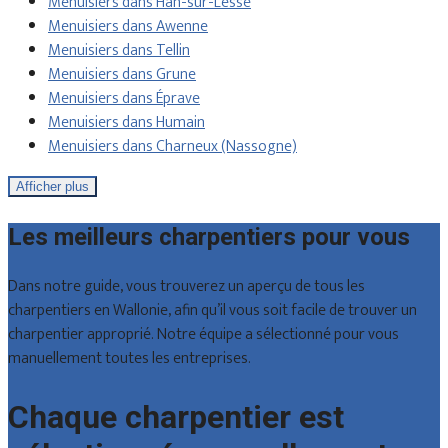
Menuisiers dans Han-sur-Lesse
Menuisiers dans Awenne
Menuisiers dans Tellin
Menuisiers dans Grune
Menuisiers dans Éprave
Menuisiers dans Humain
Menuisiers dans Charneux (Nassogne)
Afficher plus
Les meilleurs charpentiers pour vous
Dans notre guide, vous trouverez un aperçu de tous les
charpentiers en Wallonie, afin qu’il vous soit facile de trouver un
charpentier approprié. Notre équipe a sélectionné pour vous
manuellement toutes les entreprises.
Chaque charpentier est