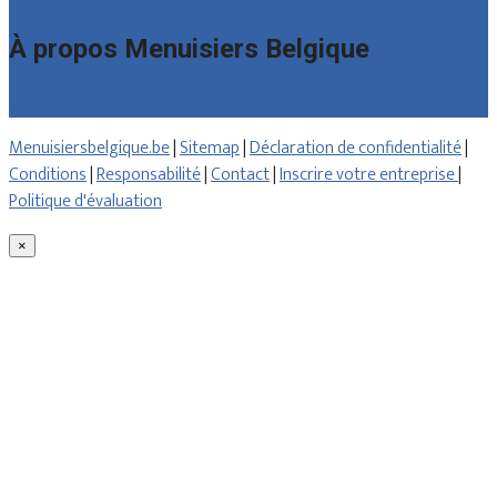
À propos Menuisiers Belgique
Qui sommes nous
Menuisiersbelgique.be
|
Sitemap
|
Déclaration de confidentialité
|
Conditions
|
Responsabilité
|
Contact
|
Inscrire votre entreprise
|
Politique d'évaluation
×