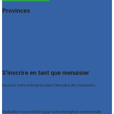
Provinces
Bruxelles
Hainaut
Liège
Luxembourg
Namur
Brabant wallon
Toutes les localités
S’inscrire en tant que menuisier
Inscrivez votre entreprise dans l’Annuaire des menuisiers.
Offres reçues
Inscription d’entreprise
Souhaitez-vous mettre à jour votre inscription commerciale