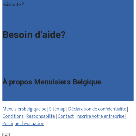
existante ?
Déclarez votre entreprise
Besoin d’aide?
Foire aux questions : particuliers
Foire aux questions : entreprises
Contact
À propos Menuisiers Belgique
Qui sommes nous
Menuisiersbelgique.be
|
Sitemap
|
Déclaration de confidentialité
|
Conditions
|
Responsabilité
|
Contact
|
Inscrire votre entreprise
|
Politique d'évaluation
×