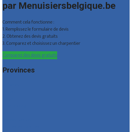
par Menuisiersbelgique.be
Comment cela fonctionne :
1. Remplissez le formulaire de devis
2. Obtenez des devis gratuits
3. Comparez et choisissez un charpentier
Comparez des devis gratuits
Provinces
Bruxelles
Hainaut
Liège
Luxembourg
Namur
Brabant wallon
Toutes les localités