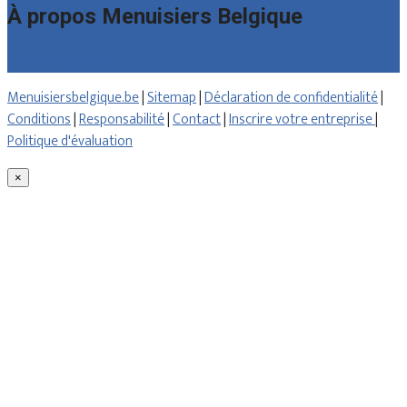
À propos Menuisiers Belgique
Qui sommes nous
Menuisiersbelgique.be
|
Sitemap
|
Déclaration de confidentialité
|
Conditions
|
Responsabilité
|
Contact
|
Inscrire votre entreprise
|
Politique d'évaluation
×