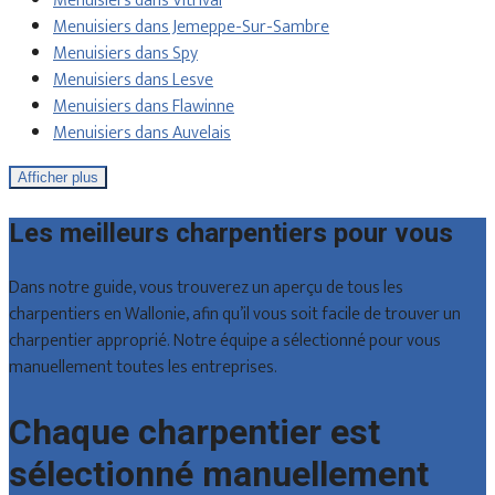
Menuisiers dans Vitrival
Menuisiers dans Jemeppe-Sur-Sambre
Menuisiers dans Spy
Menuisiers dans Lesve
Menuisiers dans Flawinne
Menuisiers dans Auvelais
Afficher plus
Les meilleurs charpentiers pour vous
Dans notre guide, vous trouverez un aperçu de tous les
charpentiers en Wallonie, afin qu’il vous soit facile de trouver un
charpentier approprié. Notre équipe a sélectionné pour vous
manuellement toutes les entreprises.
Chaque charpentier est
sélectionné manuellement