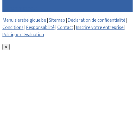
Qui sommes nous
Menuisiersbelgique.be
|
Sitemap
|
Déclaration de confidentialité
|
Conditions
|
Responsabilité
|
Contact
|
Inscrire votre entreprise
|
Politique d'évaluation
×