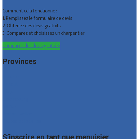
Comment cela fonctionne :
1. Remplissez le formulaire de devis
2. Obtenez des devis gratuits
3. Comparez et choisissez un charpentier
Comparez des devis gratuits
Provinces
Bruxelles
Hainaut
Liège
Luxembourg
Namur
Brabant wallon
Toutes les localités
S’inscrire en tant que menuisier