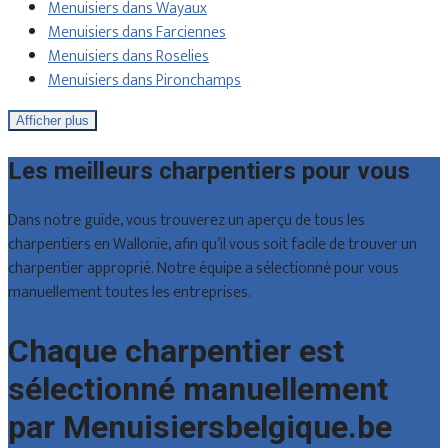
Menuisiers dans Wayaux
Menuisiers dans Farciennes
Menuisiers dans Roselies
Menuisiers dans Pironchamps
Afficher plus
Les meilleurs charpentiers pour vous
Dans notre guide, vous trouverez un aperçu de tous les
charpentiers en Wallonie, afin qu’il vous soit facile de trouver un
charpentier approprié. Notre équipe a sélectionné pour vous
manuellement toutes les entreprises.
Chaque charpentier est
sélectionné manuellement
par Menuisiersbelgique.be