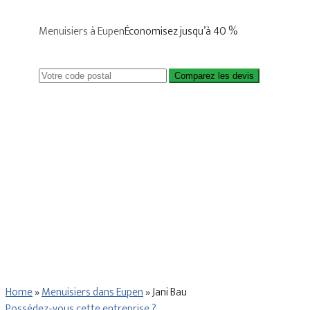
Menuisiers à Eupen
Économisez jusqu’à 40 %
Comparez les devis
Home
»
Menuisiers dans Eupen
»
Jani Bau
Possédez-vous cette entreprise ?