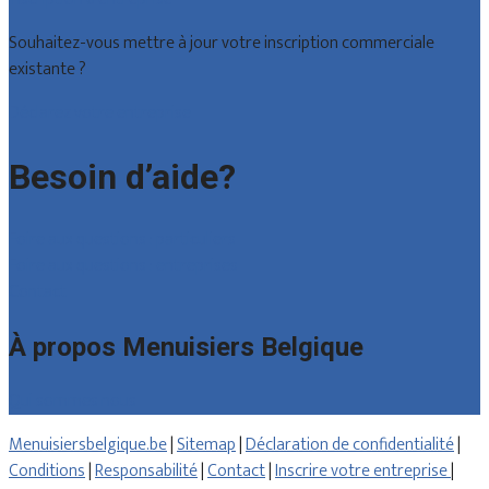
Souhaitez-vous mettre à jour votre inscription commerciale
existante ?
Déclarez votre entreprise
Besoin d’aide?
Foire aux questions : particuliers
Foire aux questions : entreprises
Contact
À propos Menuisiers Belgique
Qui sommes nous
Menuisiersbelgique.be
|
Sitemap
|
Déclaration de confidentialité
|
Conditions
|
Responsabilité
|
Contact
|
Inscrire votre entreprise
|