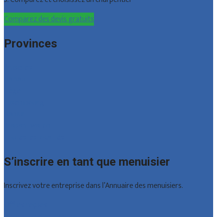
Comparez des devis gratuits
Provinces
Bruxelles
Hainaut
Liège
Luxembourg
Namur
Brabant wallon
Toutes les localités
S’inscrire en tant que menuisier
Inscrivez votre entreprise dans l’Annuaire des menuisiers.
Offres reçues
Inscription d’entreprise