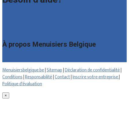
Foire aux questions : particuliers
Foire aux questions : entreprises
Contact
À propos Menuisiers Belgique
Qui sommes nous
Menuisiersbelgique.be
|
Sitemap
|
Déclaration de confidentialité
|
Conditions
|
Responsabilité
|
Contact
|
Inscrire votre entreprise
|
Politique d'évaluation
×