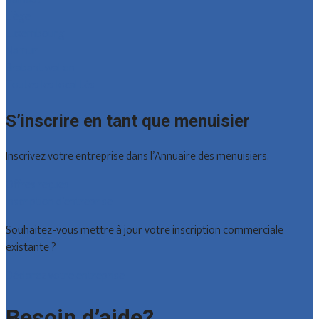
Liège
Luxembourg
Namur
Brabant wallon
Toutes les localités
S’inscrire en tant que menuisier
Inscrivez votre entreprise dans l’Annuaire des menuisiers.
Offres reçues
Inscription d’entreprise
Souhaitez-vous mettre à jour votre inscription commerciale
existante ?
Déclarez votre entreprise
Besoin d’aide?