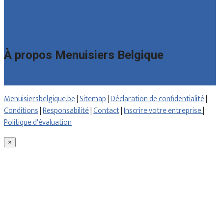
Foire aux questions : particuliers
Foire aux questions : entreprises
Contact
À propos Menuisiers Belgique
Qui sommes nous
Menuisiersbelgique.be
|
Sitemap
|
Déclaration de confidentialité
|
Conditions
|
Responsabilité
|
Contact
|
Inscrire votre entreprise
|
Politique d'évaluation
×