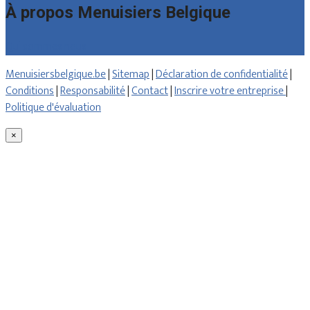
À propos Menuisiers Belgique
Qui sommes nous
Menuisiersbelgique.be
|
Sitemap
|
Déclaration de confidentialité
|
Conditions
|
Responsabilité
|
Contact
|
Inscrire votre entreprise
|
Politique d'évaluation
×