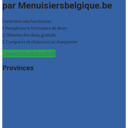
par Menuisiersbelgique.be
Comment cela fonctionne :
1. Remplissez le formulaire de devis
2. Obtenez des devis gratuits
3. Comparez et choisissez un charpentier
Comparez des devis gratuits
Provinces
Bruxelles
Hainaut
Liège
Luxembourg
Namur
Brabant wallon
Toutes les localités