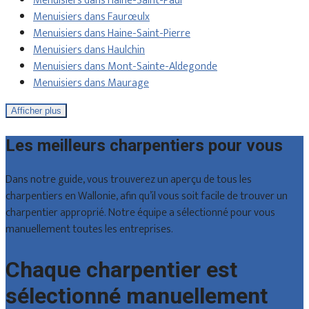
Menuisiers dans Haine-Saint-Paul
Menuisiers dans Faurœulx
Menuisiers dans Haine-Saint-Pierre
Menuisiers dans Haulchin
Menuisiers dans Mont-Sainte-Aldegonde
Menuisiers dans Maurage
Afficher plus
Les meilleurs charpentiers pour vous
Dans notre guide, vous trouverez un aperçu de tous les
charpentiers en Wallonie, afin qu’il vous soit facile de trouver un
charpentier approprié. Notre équipe a sélectionné pour vous
manuellement toutes les entreprises.
Chaque charpentier est
sélectionné manuellement