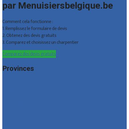
par Menuisiersbelgique.be
Comment cela fonctionne :
1. Remplissez le formulaire de devis
2. Obtenez des devis gratuits
3. Comparez et choisissez un charpentier
Comparez des devis gratuits
Provinces
Bruxelles
Hainaut
Liège
Luxembourg
Namur
Brabant wallon
Toutes les localités