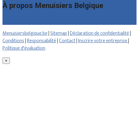
À propos Menuisiers Belgique
Qui sommes nous
Menuisiersbelgique.be
|
Sitemap
|
Déclaration de confidentialité
|
Conditions
|
Responsabilité
|
Contact
|
Inscrire votre entreprise
|
Politique d'évaluation
×