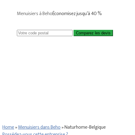
Menuisiers à Beho
Économisez jusqu’à 40 %
Comparez les devis
Home
»
Menuisiers dans Beho
»
Naturhome-Belgique
Possédez-vous cette entreprise ?