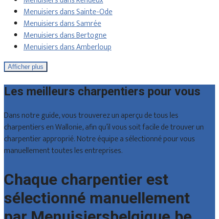
Menuisiers dans Rendeux
Menuisiers dans Sainte-Ode
Menuisiers dans Samrée
Menuisiers dans Bertogne
Menuisiers dans Amberloup
Afficher plus
Les meilleurs charpentiers pour vous
Dans notre guide, vous trouverez un aperçu de tous les
charpentiers en Wallonie, afin qu’il vous soit facile de trouver un
charpentier approprié. Notre équipe a sélectionné pour vous
manuellement toutes les entreprises.
Chaque charpentier est
sélectionné manuellement
par Menuisiersbelgique.be