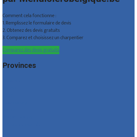
Comment cela fonctionne :
1. Remplissez le formulaire de devis
2. Obtenez des devis gratuits
3. Comparez et choisissez un charpentier
Comparez des devis gratuits
Provinces
Bruxelles
Hainaut
Liège
Luxembourg
Namur
Brabant wallon
Toutes les localités