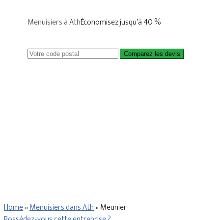
Menuisiers à Ath
Économisez jusqu’à 40 %
Comparez les devis
Home
»
Menuisiers dans Ath
»
Meunier
Possédez-vous cette entreprise ?